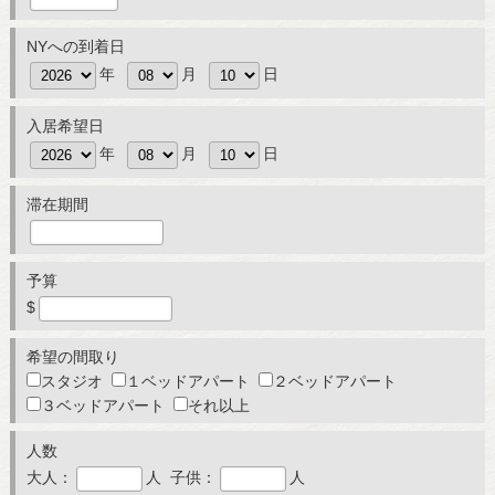
NYへの到着日
年
月
日
入居希望日
年
月
日
滞在期間
予算
$
希望の間取り
スタジオ
１ベッドアパート
２ベッドアパート
３ベッドアパート
それ以上
人数
大人：
人 子供：
人