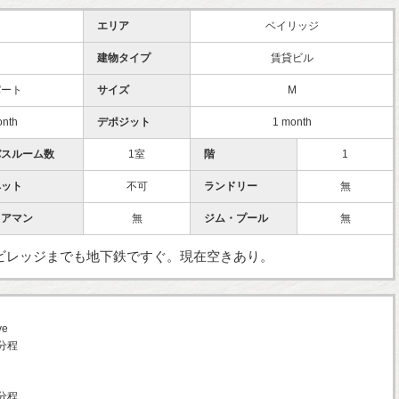
エリア
ベイリッジ
建物タイプ
賃貸ビル
パート
サイズ
M
onth
デポジット
1 month
バスルーム数
1室
階
1
ペット
不可
ランドリー
無
ドアマン
無
ジム・プール
無
ビレッジまでも地下鉄ですぐ。現在空きあり。
ve
分程
分程