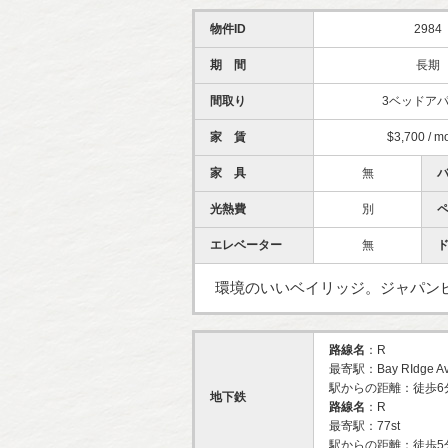
物件ID
2984
期 間
長期
間取り
3ベッドア
家 賃
$3,700 / m
家 具
無
光熱費
別
エレベーター
無
環境のいいベイリッジ。ジャパン
路線名
：R
最寄駅：Bay RIdge A
駅からの距離：徒歩6
地下鉄
路線名
：R
最寄駅：77st
駅からの距離：徒歩5