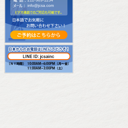
212-989-1234
info@jcsa.com