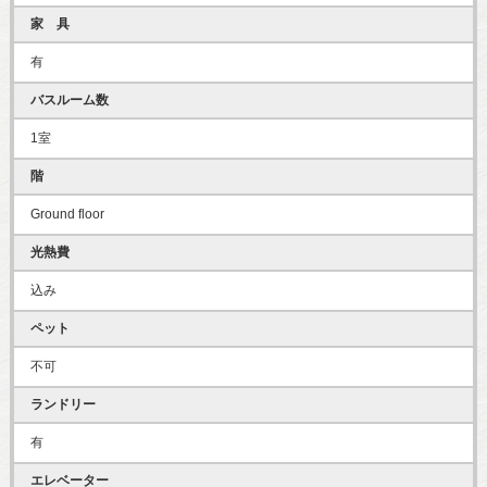
家 具
有
バスルーム数
1室
階
Ground floor
光熱費
込み
ペット
不可
ランドリー
有
エレベーター