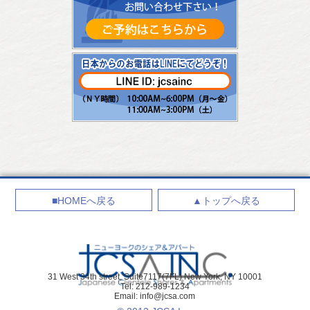
■HOMEへ戻る
▲トップへ戻る
31 West 34th street, Suite7117(7FL) New York, NY 10001
Tel: 212-989-1234
Email:
info@jcsa.com