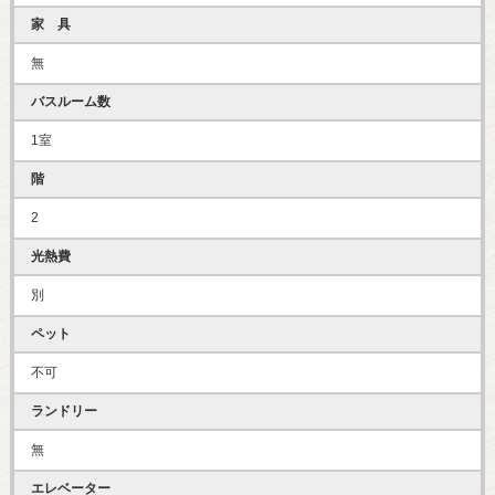
家 具
無
バスルーム数
1室
階
2
光熱費
別
ペット
不可
ランドリー
無
エレベーター